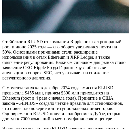
Стейблкоин RLUSD от компании Ripple показал рекордный
рост в июне 2025 года — его оборот увеличился почти на
50%. Основными причинами стали расширение
использования в сетях Ethereum и XRP Ledger, а также
смягчение регулирования. Важным сигналом для рынка стало
заявление CEO Ripple Брэда Гарлингхауза об отзыве
апелляции в споре с SEC, что указывает на снижение
регуляторного давления.
С момента запуска в декабре 2024 года эмиссия RLUSD
превысила $455 млн, причем $390 млн приходится на
Ethereum (рост в 4 раза с начала года). Принятие в США
закона «GENIUS» создало четкие правила для стейблкоинов,
что повысило доверие институциональных инвесторов.
Одновременно RLUSD получил одобрение в Дубае, открыв
доступ к 7000 компаний в местном финансовом центре.
Эксперты отмечают, что RLUSD сочетает преимущества двух