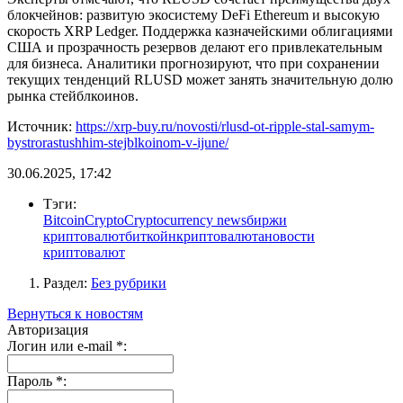
блокчейнов: развитую экосистему DeFi Ethereum и высокую
скорость XRP Ledger. Поддержка казначейскими облигациями
США и прозрачность резервов делают его привлекательным
для бизнеса. Аналитики прогнозируют, что при сохранении
текущих тенденций RLUSD может занять значительную долю
рынка стейблкоинов.
Источник:
https://xrp-buy.ru/novosti/rlusd-ot-ripple-stal-samym-
bystrorastushhim-stejblkoinom-v-ijune/
30.06.2025, 17:42
Тэги:
Bitcoin
Crypto
Cryptocurrency news
биржи
криптовалют
биткойн
криптовалюта
новости
криптовалют
Раздел:
Без рубрики
Вернуться к новостям
Авторизация
Логин или e-mail
*
:
Пароль
*
: