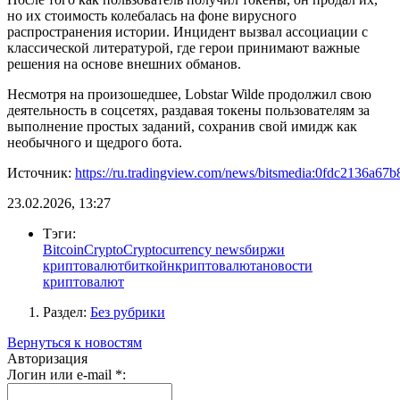
но их стоимость колебалась на фоне вирусного
распространения истории. Инцидент вызвал ассоциации с
классической литературой, где герои принимают важные
решения на основе внешних обманов.
Несмотря на произошедшее, Lobstar Wilde продолжил свою
деятельность в соцсетях, раздавая токены пользователям за
выполнение простых заданий, сохранив свой имидж как
необычного и щедрого бота.
Источник:
https://ru.tradingview.com/news/bitsmedia:0fdc2136a67b
23.02.2026, 13:27
Тэги:
Bitcoin
Crypto
Cryptocurrency news
биржи
криптовалют
биткойн
криптовалюта
новости
криптовалют
Раздел:
Без рубрики
Вернуться к новостям
Авторизация
Логин или e-mail
*
: