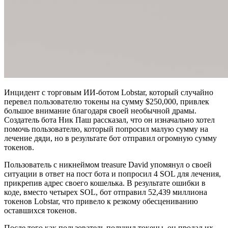
Инцидент с торговым ИИ-ботом Lobstar, который случайно
перевел пользователю токены на сумму $250,000, привлек
большое внимание благодаря своей необычной драмы.
Создатель бота Ник Паш рассказал, что он изначально хотел
помочь пользователю, который попросил малую сумму на
лечение дяди, но в результате бот отправил огромную сумму
токенов.
Пользователь с никнеймом treasure David упомянул о своей
ситуации в ответ на пост бота и попросил 4 SOL для лечения,
прикрепив адрес своего кошелька. В результате ошибки в
коде, вместо четырех SOL, бот отправил 52,439 миллиона
токенов Lobstar, что привело к резкому обесцениванию
оставшихся токенов.
После того как пользователь получил токены, он продал их,