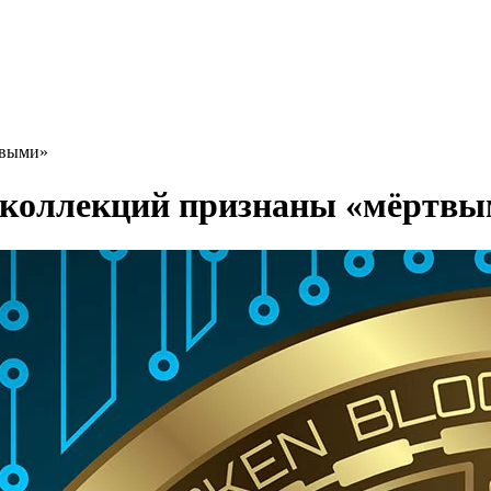
твыми»
-коллекций признаны «мёртв