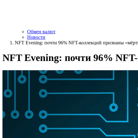
Обмен валют
Новости
NFT Evening: почти 96% NFT-коллекций признаны «мёр
NFT Evening: почти 96% NFT