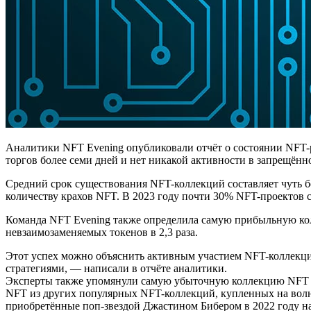
Аналитики NFT Evening опубликовали отчёт о состоянии NFT-р
торгов более семи дней и нет никакой активности в запрещённ
Средний срок существования NFT-коллекций составляет чуть бо
количеству крахов NFT. В 2023 году почти 30% NFT-проектов
Команда NFT Evening также определила самую прибыльную кол
невзаимозаменяемых токенов в 2,3 раза.
Этот успех можно объяснить активным участием NFT-коллекц
стратегиями, — написали в отчёте аналитики.
Эксперты также упомянули самую убыточную коллекцию NFT Pu
NFT из других популярных NFT-коллекций, купленных на волне 
приобретённые поп-звездой Джастином Бибером в 2022 году на 