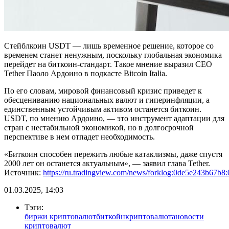
Стейблкоин USDT — лишь временное решение, которое со
временем станет ненужным, поскольку глобальная экономика
перейдет на биткоин-стандарт. Такое мнение выразил CEO
Tether Паоло Ардоино в подкасте Bitcoin Italia.
По его словам, мировой финансовый кризис приведет к
обесцениванию национальных валют и гиперинфляции, а
единственным устойчивым активом останется биткоин.
USDT, по мнению Ардоино, — это инструмент адаптации для
стран с нестабильной экономикой, но в долгосрочной
перспективе в нем отпадет необходимость.
«Биткоин способен пережить любые катаклизмы, даже спустя
2000 лет он останется актуальным», — заявил глава Tether.
Источник:
https://ru.tradingview.com/news/forklog:0de5e243b67b8:
01.03.2025, 14:03
Тэги:
биржи криптовалют
биткойн
криптовалюта
новости
криптовалют