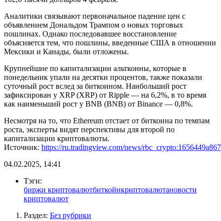
Аналитики связывают первоначальное падение цен с
объявлением Дональдом Трампом о новых торговых
пошлинах. Однако последовавшее восстановление
объясняется тем, что пошлины, введенные США в отношении
Мексики и Канады, были отложены.
Крупнейшие по капитализации альткоины, которые в
понедельник упали на десятки процентов, также показали
суточный рост вслед за биткоином. Наибольший рост
зафиксирован у XRP (XRP) от Ripple — на 6,2%, в то время
как наименьший рост у BNB (BNB) от Binance — 0,8%.
Несмотря на то, что Ethereum отстает от биткоина по темпам
роста, эксперты видят перспективы для второй по
капитализации криптовалюты.
Источник:
https://ru.tradingview.com/news/rbc_crypto:1656449a867
04.02.2025, 14:41
Тэги:
биржи криптовалют
биткойн
криптовалюта
новости
криптовалют
Раздел:
Без рубрики